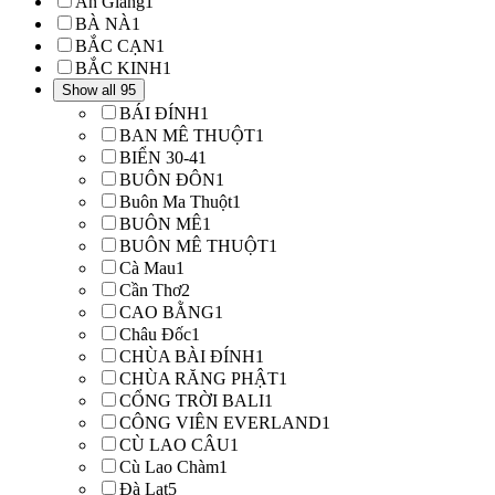
An Giang
1
BÀ NÀ
1
BẮC CẠN
1
BẮC KINH
1
Show all 95
BÁI ĐÍNH
1
BAN MÊ THUỘT
1
BIỂN 30-4
1
BUÔN ĐÔN
1
Buôn Ma Thuột
1
BUÔN MÊ
1
BUÔN MÊ THUỘT
1
Cà Mau
1
Cần Thơ
2
CAO BẰNG
1
Châu Đốc
1
CHÙA BÀI ĐÍNH
1
CHÙA RĂNG PHẬT
1
CỔNG TRỜI BALI
1
CÔNG VIÊN EVERLAND
1
CÙ LAO CÂU
1
Cù Lao Chàm
1
Đà Lạt
5