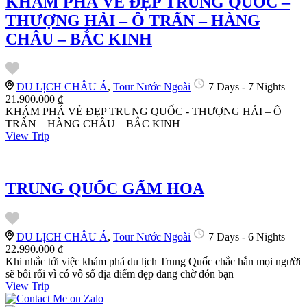
KHÁM PHÁ VẺ ĐẸP TRUNG QUỐC –
THƯỢNG HẢI – Ô TRẤN – HÀNG
CHÂU – BẮC KINH
DU LỊCH CHÂU Á
,
Tour Nước Ngoài
7 Days - 7 Nights
21.900.000 ₫
KHÁM PHÁ VẺ ĐẸP TRUNG QUỐC - THƯỢNG HẢI – Ô
TRẤN – HÀNG CHÂU – BẮC KINH
View Trip
TRUNG QUỐC GẤM HOA
DU LỊCH CHÂU Á
,
Tour Nước Ngoài
7 Days - 6 Nights
22.990.000 ₫
Khi nhắc tới việc khám phá du lịch Trung Quốc chắc hẳn mọi người
sẽ bối rối vì có vô số địa điểm đẹp đang chờ đón bạn
View Trip