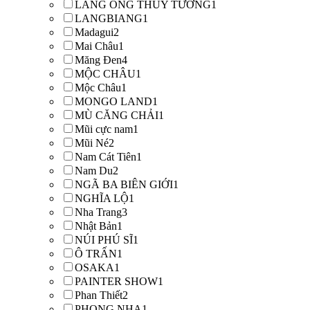
LĂNG ÔNG THỦY TƯỚNG
1
LANGBIANG
1
Madagui
2
Mai Châu
1
Măng Đen
4
MỘC CHÂU
1
Mộc Châu
1
MONGO LAND
1
MÙ CĂNG CHẢI
1
Mũi cực nam
1
Mũi Né
2
Nam Cát Tiên
1
Nam Du
2
NGÃ BA BIÊN GIỚI
1
NGHĨA LỘ
1
Nha Trang
3
Nhật Bản
1
NÚI PHÚ SĨ
1
Ô TRẤN
1
OSAKA
1
PAINTER SHOW
1
Phan Thiết
2
PHONG NHA
1