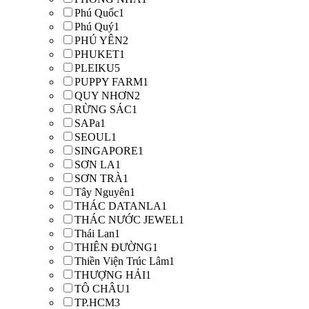
Phú Quốc
1
Phú Quý
1
PHÚ YÊN
2
PHUKET
1
PLEIKU
5
PUPPY FARM
1
QUY NHƠN
2
RỪNG SÁC
1
SAPa
1
SEOUL
1
SINGAPORE
1
SƠN LA
1
SƠN TRÀ
1
Tây Nguyên
1
THÁC DATANLA
1
THÁC NƯỚC JEWEL
1
Thái Lan
1
THIÊN ĐƯỜNG
1
Thiền Viện Trúc Lâm
1
THƯỢNG HẢI
1
TÔ CHÂU
1
TP.HCM
3