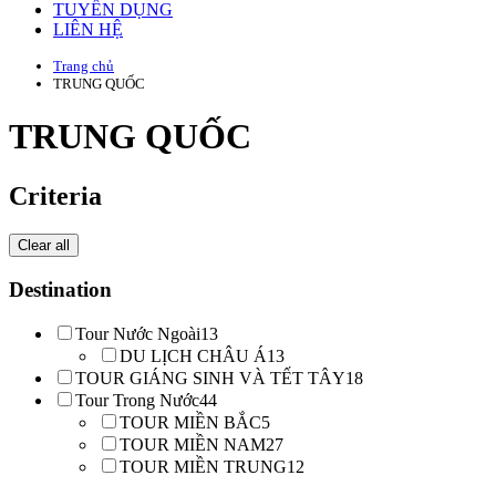
TUYỂN DỤNG
LIÊN HỆ
Trang chủ
TRUNG QUỐC
TRUNG QUỐC
Criteria
Clear all
Destination
Tour Nước Ngoài
13
DU LỊCH CHÂU Á
13
TOUR GIÁNG SINH VÀ TẾT TÂY
18
Tour Trong Nước
44
TOUR MIỀN BẮC
5
TOUR MIỀN NAM
27
TOUR MIỀN TRUNG
12