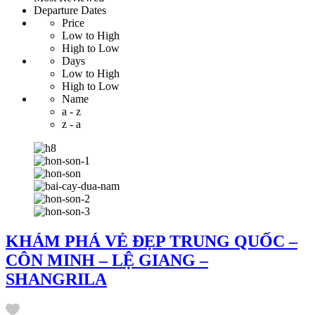
Departure Dates
Price
Low to High
High to Low
Days
Low to High
High to Low
Name
a - z
z - a
KHÁM PHÁ VẺ ĐẸP TRUNG QUỐC –
CÔN MINH – LỆ GIANG –
SHANGRILA