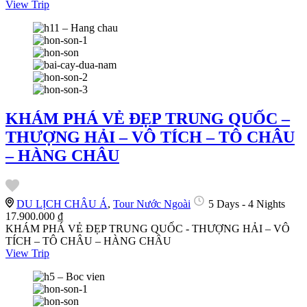
View Trip
KHÁM PHÁ VẺ ĐẸP TRUNG QUỐC –
THƯỢNG HẢI – VÔ TÍCH – TÔ CHÂU
– HÀNG CHÂU
DU LỊCH CHÂU Á
,
Tour Nước Ngoài
5 Days - 4 Nights
17.900.000 ₫
KHÁM PHÁ VẺ ĐẸP TRUNG QUỐC - THƯỢNG HẢI – VÔ
TÍCH – TÔ CHÂU – HÀNG CHÂU
View Trip