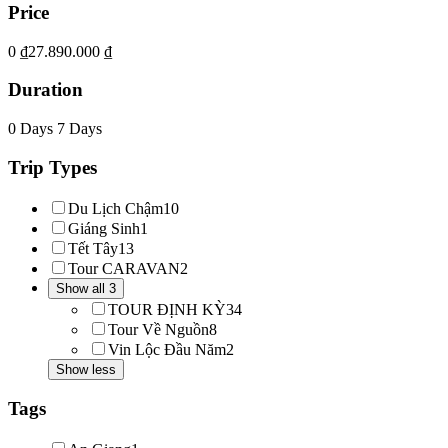
Price
0 ₫
27.890.000 ₫
Duration
0 Days
7 Days
Trip Types
Du Lịch Chậm
10
Giáng Sinh
1
Tết Tây
13
Tour CARAVAN
2
Show all 3
TOUR ĐỊNH KỲ
34
Tour Về Nguồn
8
Vin Lộc Đầu Năm
2
Show less
Tags