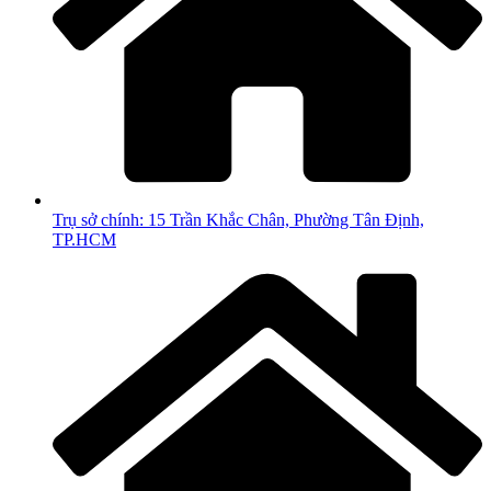
Trụ sở chính: 15 Trần Khắc Chân, Phường Tân Định,
TP.HCM