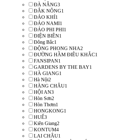
ĐÀ NẴNG
3
ĐẮK NÔNG
1
ĐẢO KHỈ
1
ĐẢO NAMI
1
ĐẢO PHI PHI
1
ĐIỆN BIÊN
1
Đông Bắc
1
ĐỘNG PHONG NHA
2
ĐƯỜNG HẦM ĐIÊU KHẮC
1
FANSIPAN
1
GARDENS BY THE BAY
1
HÀ GIANG
1
Hà Nội
2
HÀNG CHÂU
1
HỘI AN
3
Hòn Sơn
2
Hòn Thơm
1
HONGKONG
1
HUẾ
3
Kiên Giang
2
KONTUM
4
LAI CHÂU
1