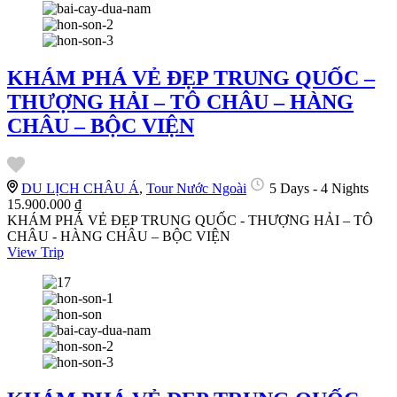
KHÁM PHÁ VẺ ĐẸP TRUNG QUỐC –
THƯỢNG HẢI – TÔ CHÂU – HÀNG
CHÂU – BỘC VIỆN
DU LỊCH CHÂU Á
,
Tour Nước Ngoài
5 Days - 4 Nights
15.900.000 ₫
KHÁM PHÁ VẺ ĐẸP TRUNG QUỐC - THƯỢNG HẢI – TÔ
CHÂU - HÀNG CHÂU – BỘC VIỆN
View Trip