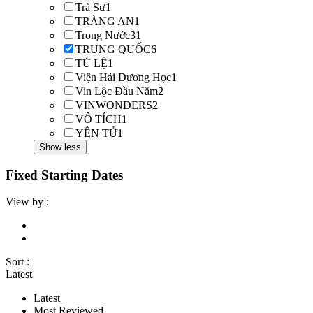
Trà Sư
1
TRÀNG AN
1
Trong Nước
31
TRUNG QUỐC
6
TÚ LỆ
1
Viện Hải Dương Học
1
Vin Lộc Đầu Năm
2
VINWONDERS
2
VÔ TÍCH
1
YÊN TỬ
1
Show less
Fixed Starting Dates
View by :
Sort :
Latest
Latest
Most Reviewed