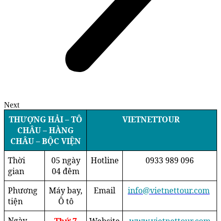
Next
THƯỢNG HẢI – TÔ
VIETNETTOUR
CHÂU – HÀNG
CHÂU – BỘC VIỆN
Thời
05 ngày
Hotline
0933 989 096
gian
04 đêm
Phương
Máy bay,
Email
info@vietnettour.com
tiện
Ô tô
Ngày