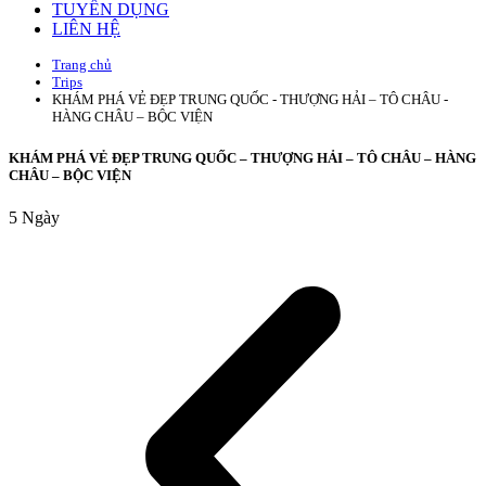
TUYỂN DỤNG
LIÊN HỆ
Trang chủ
Trips
KHÁM PHÁ VẺ ĐẸP TRUNG QUỐC - THƯỢNG HẢI – TÔ CHÂU -
HÀNG CHÂU – BỘC VIỆN
KHÁM PHÁ VẺ ĐẸP TRUNG QUỐC – THƯỢNG HẢI – TÔ CHÂU – HÀNG
CHÂU – BỘC VIỆN
5
Ngày