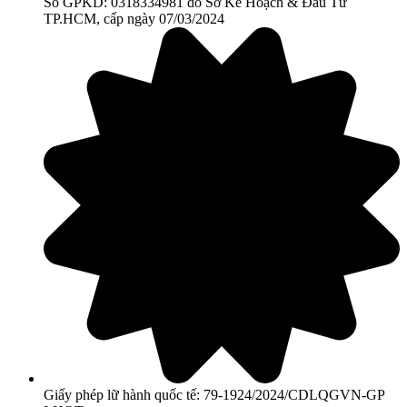
Số GPKD: 0318334981 do Sở Kế Hoạch & Đầu Tư
TP.HCM, cấp ngày 07/03/2024
Giấy phép lữ hành quốc tế: 79-1924/2024/CDLQGVN-GP