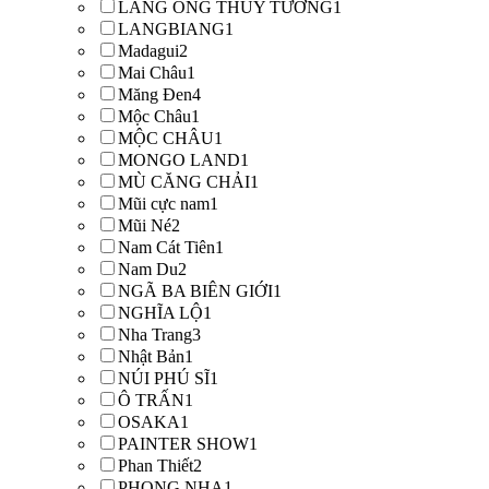
LĂNG ÔNG THỦY TƯỚNG
1
LANGBIANG
1
Madagui
2
Mai Châu
1
Măng Đen
4
Mộc Châu
1
MỘC CHÂU
1
MONGO LAND
1
MÙ CĂNG CHẢI
1
Mũi cực nam
1
Mũi Né
2
Nam Cát Tiên
1
Nam Du
2
NGÃ BA BIÊN GIỚI
1
NGHĨA LỘ
1
Nha Trang
3
Nhật Bản
1
NÚI PHÚ SĨ
1
Ô TRẤN
1
OSAKA
1
PAINTER SHOW
1
Phan Thiết
2
PHONG NHA
1