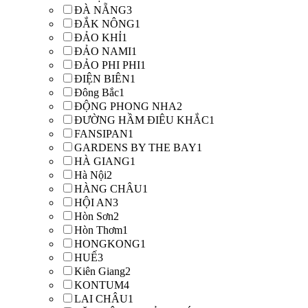
ĐÀ NẴNG
3
ĐẮK NÔNG
1
ĐẢO KHỈ
1
ĐẢO NAMI
1
ĐẢO PHI PHI
1
ĐIỆN BIÊN
1
Đông Bắc
1
ĐỘNG PHONG NHA
2
ĐƯỜNG HẦM ĐIÊU KHẮC
1
FANSIPAN
1
GARDENS BY THE BAY
1
HÀ GIANG
1
Hà Nội
2
HÀNG CHÂU
1
HỘI AN
3
Hòn Sơn
2
Hòn Thơm
1
HONGKONG
1
HUẾ
3
Kiên Giang
2
KONTUM
4
LAI CHÂU
1