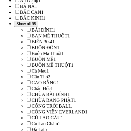
An Giang
1
BÀ NÀ
1
BẮC CẠN
1
BẮC KINH
1
Show all 95
BÁI ĐÍNH
1
BAN MÊ THUỘT
1
BIỂN 30-4
1
BUÔN ĐÔN
1
Buôn Ma Thuột
1
BUÔN MÊ
1
BUÔN MÊ THUỘT
1
Cà Mau
1
Cần Thơ
2
CAO BẰNG
1
Châu Đốc
1
CHÙA BÀI ĐÍNH
1
CHÙA RĂNG PHẬT
1
CỔNG TRỜI BALI
1
CÔNG VIÊN EVERLAND
1
CÙ LAO CÂU
1
Cù Lao Chàm
1
Đà Lạt
5