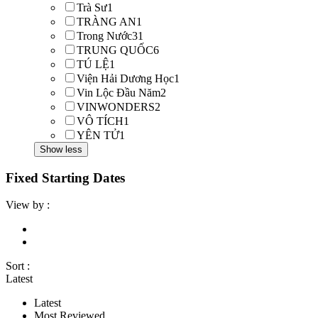
Trà Sư
1
TRÀNG AN
1
Trong Nước
31
TRUNG QUỐC
6
TÚ LỆ
1
Viện Hải Dương Học
1
Vin Lộc Đầu Năm
2
VINWONDERS
2
VÔ TÍCH
1
YÊN TỬ
1
Show less
Fixed Starting Dates
View by :
Sort :
Latest
Latest
Most Reviewed