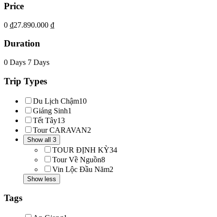
Price
0 ₫
27.890.000 ₫
Duration
0 Days
7 Days
Trip Types
Du Lịch Chậm
10
Giáng Sinh
1
Tết Tây
13
Tour CARAVAN
2
Show all 3
TOUR ĐỊNH KỲ
34
Tour Về Nguồn
8
Vin Lộc Đầu Năm
2
Show less
Tags