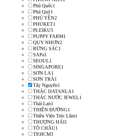
Phú Quốc
1
Phú Quý
1
PHÚ YÊN
2
PHUKET
1
PLEIKU
5
PUPPY FARM
1
QUY NHƠN
2
RỪNG SÁC
1
SAPa
1
SEOUL
1
SINGAPORE
1
SƠN LA
1
SƠN TRÀ
1
Tây Nguyên
1
THÁC DATANLA
1
THÁC NƯỚC JEWEL
1
Thái Lan
1
THIÊN ĐƯỜNG
1
Thiền Viện Trúc Lâm
1
THƯỢNG HẢI
1
TÔ CHÂU
1
TP.HCM
3