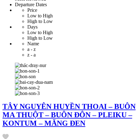
Departure Dates
Price
Low to High
High to Low
Days
Low to High
High to Low
Name
a - z
z - a
TÂY NGUYÊN HUYỀN THOẠI – BUÔN
MA THUỘT – BUÔN ĐÔN – PLEIKU –
KONTUM – MĂNG ĐEN