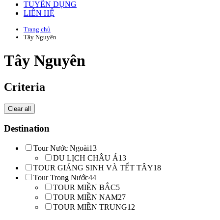
TUYỂN DỤNG
LIÊN HỆ
Trang chủ
Tây Nguyên
Tây Nguyên
Criteria
Clear all
Destination
Tour Nước Ngoài
13
DU LỊCH CHÂU Á
13
TOUR GIÁNG SINH VÀ TẾT TÂY
18
Tour Trong Nước
44
TOUR MIỀN BẮC
5
TOUR MIỀN NAM
27
TOUR MIỀN TRUNG
12