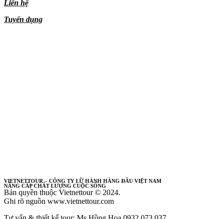
Liên hệ
Tuyển dụng
VIETNETTOUR – CÔNG TY LỮ HÀNH HÀNG ĐẦU VIỆT NAM
NÂNG CẤP CHẤT LƯỢNG CUỘC SỐNG
Bản quyền thuộc Vietnettour © 2024.
Ghi rõ nguồn www.vietnettour.com
Tư vấn & thiết kế tour: Ms Hồng Hoa 0932 073 037