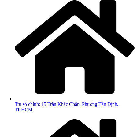
Trụ sở chính: 15 Trần Khắc Chân, Phường Tân Định,
TP.HCM