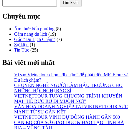
Tìm kiếm
Tìm kiếm
Chuyên mục
Ẩm thực bốn phương
(8)
Cẩm nang du lịch
(19)
Góc "Du Lịch Chậm"
(7)
Sự kiện
(1)
Tin Tức
(25)
Bài viết mới nhất
Vì sao Vietnettour chọn “đi chậm” để phát triển MICEtour và
Du lịch chậm?
CHUYỆN NGHỀ NGƯỜI LÀM HẬU TRƯỜNG CHO
NHỮNG HỘI NGHỊ BÁC SĨ
VIETNETTOUR TUNG CHƯƠNG TRÌNH KHUYẾN
MẠI “HÈ RỰC RỠ ĐI MUÔN NƠI”
VĂN HÓA DOANH NGHIỆP TẠI VIETNETTOUR SỨC
MẠNH TỪ SỰ GẮN KẾT
VIETNETTOUR VINH DỰ ĐỒNG HÀNH GẦN 500
CÁN BỘ CỦA SỞ GIÁO DỤC & ĐÀO TẠO TỈNH BÀ
RỊA – VŨNG TÀU