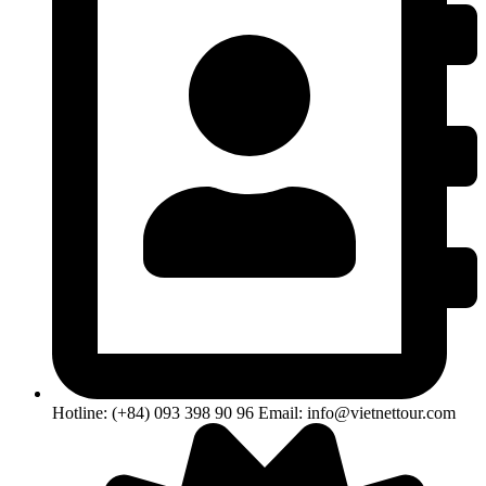
Hotline: (+84) 093 398 90 96 Email: info@vietnettour.com