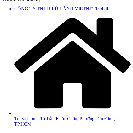
CÔNG TY TNHH LỮ HÀNH VIETNETTOUR
Trụ sở chính: 15 Trần Khắc Chân, Phường Tân Định,
TP.HCM