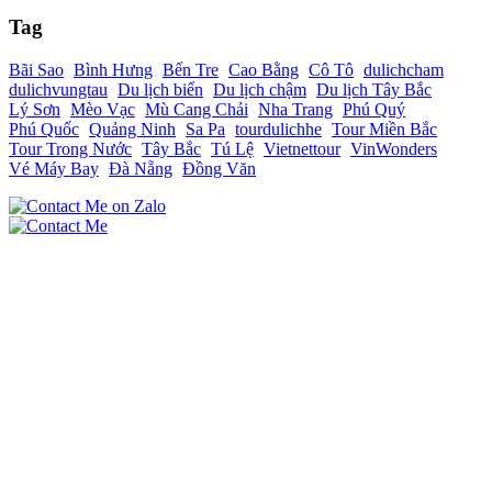
Tag
Bãi Sao
Bình Hưng
Bến Tre
Cao Bằng
Cô Tô
dulichcham
dulichvungtau
Du lịch biển
Du lịch chậm
Du lịch Tây Bắc
Lý Sơn
Mèo Vạc
Mù Cang Chải
Nha Trang
Phú Quý
Phú Quốc
Quảng Ninh
Sa Pa
tourdulichhe
Tour Miền Bắc
Tour Trong Nước
Tây Bắc
Tú Lệ
Vietnettour
VinWonders
Vé Máy Bay
Đà Nẵng
Đồng Văn