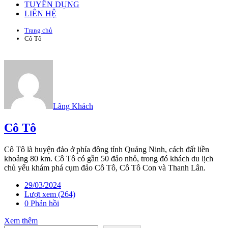
TUYỂN DỤNG
LIÊN HỆ
Trang chủ
Cô Tô
Lãng Khách
Cô Tô
Cô Tô là huyện đảo ở phía đông tỉnh Quảng Ninh, cách đất liền
khoảng 80 km. Cô Tô có gần 50 đảo nhỏ, trong đó khách du lịch
chủ yếu khám phá cụm đảo Cô Tô, Cô Tô Con và Thanh Lân.
29/03/2024
Lượt xem (264)
0 Phản hồi
Xem thêm