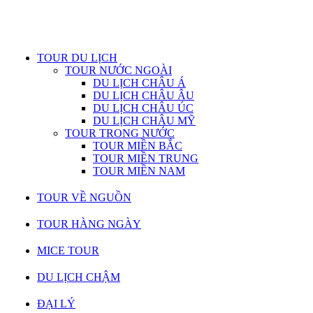
TOUR DU LỊCH
TOUR NƯỚC NGOÀI
DU LỊCH CHÂU Á
DU LỊCH CHÂU ÂU
DU LỊCH CHÂU ÚC
DU LỊCH CHÂU MỸ
TOUR TRONG NƯỚC
TOUR MIỀN BẮC
TOUR MIỀN TRUNG
TOUR MIỀN NAM
TOUR VỀ NGUỒN
TOUR HÀNG NGÀY
MICE TOUR
DU LỊCH CHẬM
ĐẠI LÝ