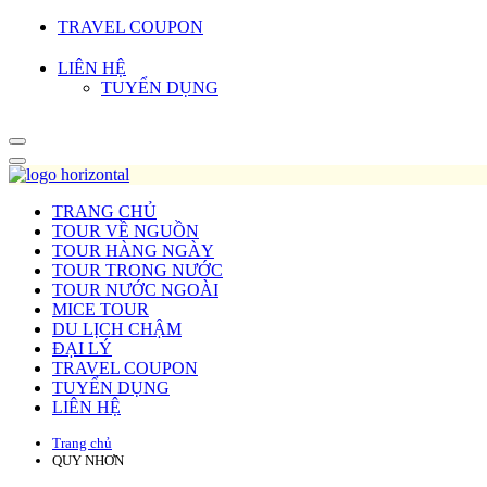
TRAVEL COUPON
LIÊN HỆ
TUYỂN DỤNG
TRANG CHỦ
TOUR VỀ NGUỒN
TOUR HÀNG NGÀY
TOUR TRONG NƯỚC
TOUR NƯỚC NGOÀI
MICE TOUR
DU LỊCH CHẬM
ĐẠI LÝ
TRAVEL COUPON
TUYỂN DỤNG
LIÊN HỆ
Trang chủ
QUY NHƠN