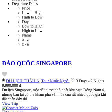
Departure Dates
Price
Low to High
High to Low
Days
Low to High
High to Low
Name
a - z
z - a
ĐẢO QUỐC SINGAPORE
DU LỊCH CHÂU Á
,
Tour Nước Ngoài
3 Days - 2 Nights
9.990.000 ₫
Du lịch Singapore, một đất nước nhỏ nhất khu vực Đông Nam á,
nhưng bạn lại có thể khám phá văn hóa của rất nhiều quốc gia khi
đặt chân đây đó.
View Trip