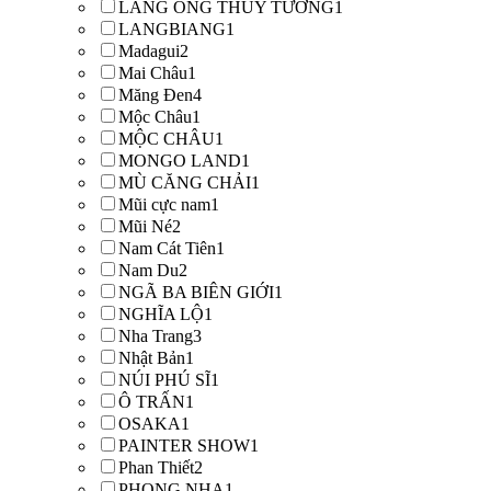
LĂNG ÔNG THỦY TƯỚNG
1
LANGBIANG
1
Madagui
2
Mai Châu
1
Măng Đen
4
Mộc Châu
1
MỘC CHÂU
1
MONGO LAND
1
MÙ CĂNG CHẢI
1
Mũi cực nam
1
Mũi Né
2
Nam Cát Tiên
1
Nam Du
2
NGÃ BA BIÊN GIỚI
1
NGHĨA LỘ
1
Nha Trang
3
Nhật Bản
1
NÚI PHÚ SĨ
1
Ô TRẤN
1
OSAKA
1
PAINTER SHOW
1
Phan Thiết
2
PHONG NHA
1