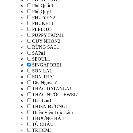
Phú Quốc
1
Phú Quý
1
PHÚ YÊN
2
PHUKET
1
PLEIKU
5
PUPPY FARM
1
QUY NHƠN
2
RỪNG SÁC
1
SAPa
1
SEOUL
1
SINGAPORE
1
SƠN LA
1
SƠN TRÀ
1
Tây Nguyên
1
THÁC DATANLA
1
THÁC NƯỚC JEWEL
1
Thái Lan
1
THIÊN ĐƯỜNG
1
Thiền Viện Trúc Lâm
1
THƯỢNG HẢI
1
TÔ CHÂU
1
TP.HCM
3