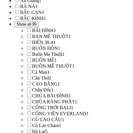
An Giang
1
BÀ NÀ
1
BẮC CẠN
1
BẮC KINH
1
Show all 95
BÁI ĐÍNH
1
BAN MÊ THUỘT
1
BIỂN 30-4
1
BUÔN ĐÔN
1
Buôn Ma Thuột
1
BUÔN MÊ
1
BUÔN MÊ THUỘT
1
Cà Mau
1
Cần Thơ
2
CAO BẰNG
1
Châu Đốc
1
CHÙA BÀI ĐÍNH
1
CHÙA RĂNG PHẬT
1
CỔNG TRỜI BALI
1
CÔNG VIÊN EVERLAND
1
CÙ LAO CÂU
1
Cù Lao Chàm
1
Đà Lạt
5