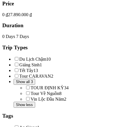
Price
0 ₫
27.890.000 ₫
Duration
0 Days
7 Days
Trip Types
Du Lịch Chậm
10
Giáng Sinh
1
Tết Tây
13
Tour CARAVAN
2
Show all 3
TOUR ĐỊNH KỲ
34
Tour Về Nguồn
8
Vin Lộc Đầu Năm
2
Show less
Tags