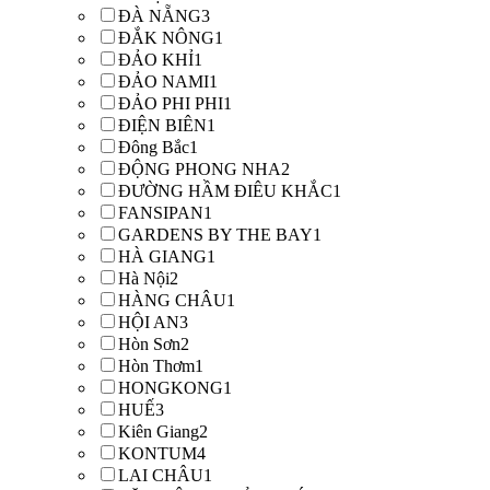
ĐÀ NẴNG
3
ĐẮK NÔNG
1
ĐẢO KHỈ
1
ĐẢO NAMI
1
ĐẢO PHI PHI
1
ĐIỆN BIÊN
1
Đông Bắc
1
ĐỘNG PHONG NHA
2
ĐƯỜNG HẦM ĐIÊU KHẮC
1
FANSIPAN
1
GARDENS BY THE BAY
1
HÀ GIANG
1
Hà Nội
2
HÀNG CHÂU
1
HỘI AN
3
Hòn Sơn
2
Hòn Thơm
1
HONGKONG
1
HUẾ
3
Kiên Giang
2
KONTUM
4
LAI CHÂU
1