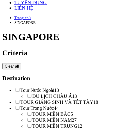
TUYỂN DỤNG
LIÊN HỆ
Trang chủ
SINGAPORE
SINGAPORE
Criteria
Clear all
Destination
Tour Nước Ngoài
13
DU LỊCH CHÂU Á
13
TOUR GIÁNG SINH VÀ TẾT TÂY
18
Tour Trong Nước
44
TOUR MIỀN BẮC
5
TOUR MIỀN NAM
27
TOUR MIỀN TRUNG
12