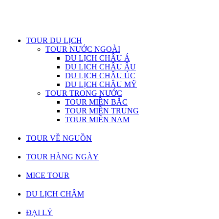
TOUR DU LỊCH
TOUR NƯỚC NGOÀI
DU LỊCH CHÂU Á
DU LỊCH CHÂU ÂU
DU LỊCH CHÂU ÚC
DU LỊCH CHÂU MỸ
TOUR TRONG NƯỚC
TOUR MIỀN BẮC
TOUR MIỀN TRUNG
TOUR MIỀN NAM
TOUR VỀ NGUỒN
TOUR HÀNG NGÀY
MICE TOUR
DU LỊCH CHẬM
ĐẠI LÝ