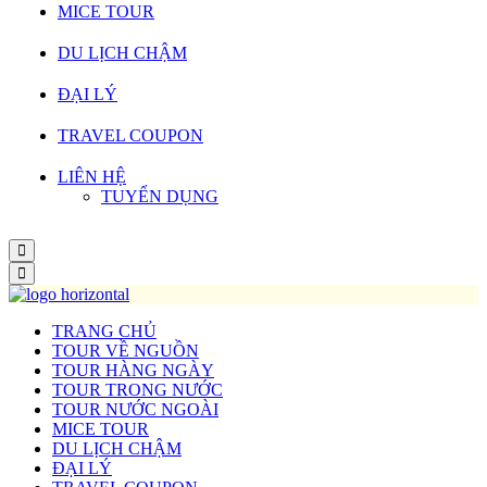
MICE TOUR
DU LỊCH CHẬM
ĐẠI LÝ
TRAVEL COUPON
LIÊN HỆ
TUYỂN DỤNG
TRANG CHỦ
TOUR VỀ NGUỒN
TOUR HÀNG NGÀY
TOUR TRONG NƯỚC
TOUR NƯỚC NGOÀI
MICE TOUR
DU LỊCH CHẬM
ĐẠI LÝ