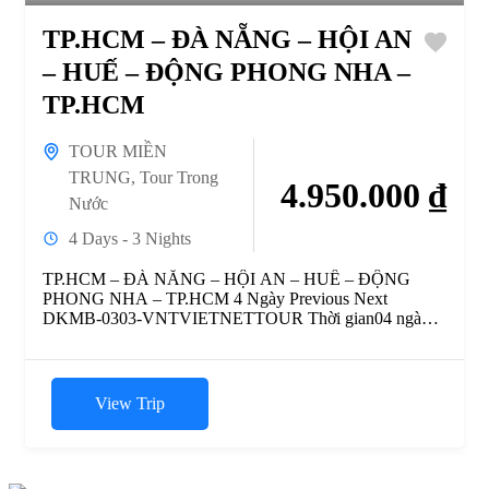
TP.HCM – ĐÀ NẴNG – HỘI AN
– HUẾ – ĐỘNG PHONG NHA –
TP.HCM
TOUR MIỀN
TRUNG
,
Tour Trong
4.950.000 ₫
Nước
4 Days - 3 Nights
TP.HCM – ĐÀ NẴNG – HỘI AN – HUẾ – ĐỘNG
PHONG NHA – TP.HCM 4 Ngày Previous Next
DKMB-0303-VNTVIETNETTOUR Thời gian04 ngày
03 đêmHotline0933 989...
View Trip