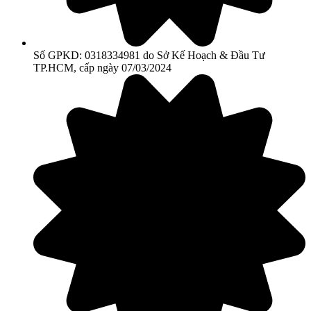
Số GPKD: 0318334981 do Sở Kế Hoạch & Đầu Tư
TP.HCM, cấp ngày 07/03/2024