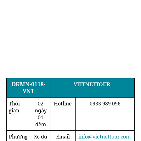
DKMN-0118-
VIETNETTOUR
VNT
Thời
02
Hotline
0933 989 096
gian
ngày
01
đêm
Phương
Xe du
Email
info@vietnettour.com